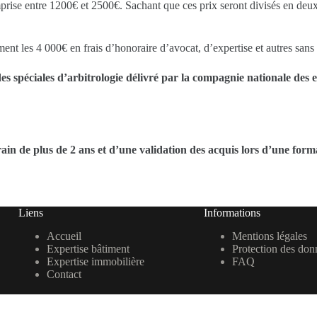
omprise entre 1200€ et 2500€. Sachant que ces prix seront divisés en deux
ent les 4 000€ en frais d’honoraire d’avocat, d’expertise et autres sans
des
spéciales
d’arbitrologie délivré par la compagnie
nationale des 
terrain de plus de 2 ans et d’une validation des acquis lors d’une f
Liens
Informations
Accueil
Mentions légales
Expertise bâtiment
Protection des don
Expertise immobilière
FAQ
Contact
te internet : Sebastien MURATET -
Webmaster Landes