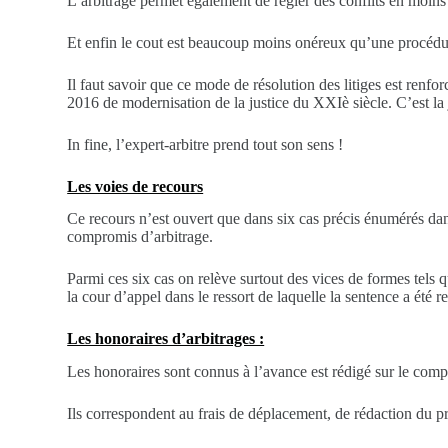
L’arbitrage permet également de régler des conflits en moins d
Et enfin le cout est beaucoup moins onéreux qu’une procédure
Il faut savoir que ce mode de résolution des litiges est ren
2016 de modernisation de la justice du XXIè siècle. C’est la j
In fine, l’expert-arbitre prend tout son sens !
Les voies de recours
Ce recours n’est ouvert que dans six cas précis énumérés dan
compromis d’arbitrage.
Parmi ces six cas on relève surtout des vices de formes tels q
la cour d’appel dans le ressort de laquelle la sentence a été 
Les honoraires d’arbitrages :
Les honoraires sont connus à l’avance est rédigé sur le comp
Ils correspondent au frais de déplacement, de rédaction du p