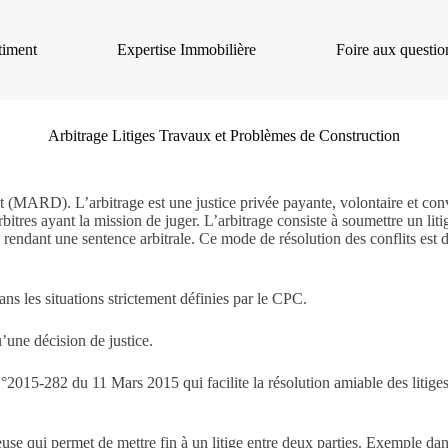
timent
Expertise Immobilière
Foire aux questio
Arbitrage Litiges Travaux et Problèmes de Construction
(MARD). L’arbitrage est une justice privée payante, volontaire et conven
rbitres ayant la mission de juger. L’arbitrage consiste à soumettre un lit
n rendant une sentence arbitrale. Ce mode de résolution des conflits est de
ans les situations strictement définies par le CPC.
’une décision de justice.
t N°2015-282 du 11 Mars 2015 qui facilite la résolution amiable des lit
se qui permet de mettre fin à un litige entre deux parties. Exemple dan