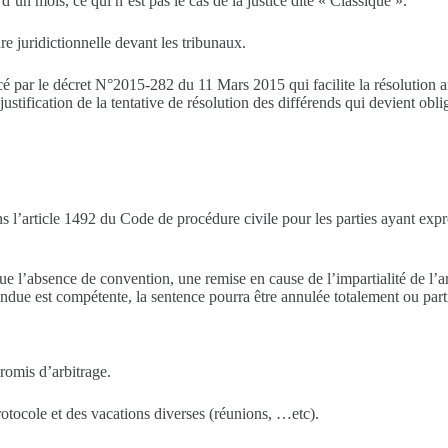
’un mois, ce qui n’est pas le cas de la justice dite « Classique ».
 juridictionnelle devant les tribunaux.
forcé par le décret N°2015-282 du 11 Mars 2015 qui facilite la résolutio
ustification de la tentative de résolution des différends qui devient oblig
s l’article 1492 du Code de procédure civile pour les parties ayant exp
ue l’absence de convention, une remise en cause de l’impartialité de l’arb
rendue est compétente, la sentence pourra être annulée totalement ou part
romis d’arbitrage.
rotocole et des vacations diverses (réunions, …etc).